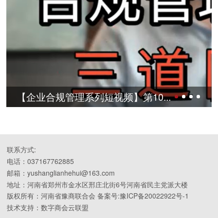
合规管理系列短视频】第10...
【企业合
联系方式:
电话：037167762885
邮箱：yushanglianhehui@163.com
地址：河南省郑州市金水区邢庄北街6号河南省民主党派大楼
版权所有：河南省豫商联合会 备案号:豫ICP备20022922号-1
技术支持：数字商会云联盟