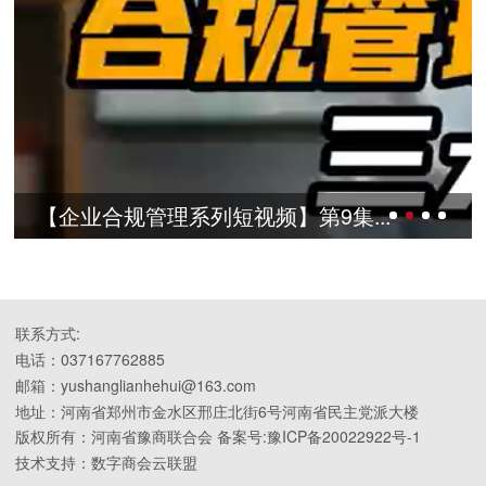
合规管理系列短视频】第9集...
【企业合
联系方式:
电话：037167762885
邮箱：yushanglianhehui@163.com
地址：河南省郑州市金水区邢庄北街6号河南省民主党派大楼
版权所有：河南省豫商联合会 备案号:豫ICP备20022922号-1
技术支持：数字商会云联盟